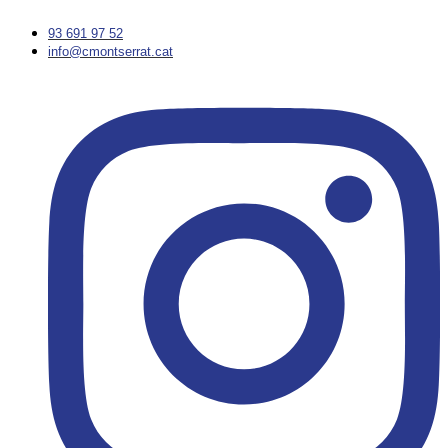
Vés
al
93 691 97 52
contingut
info@cmontserrat.cat