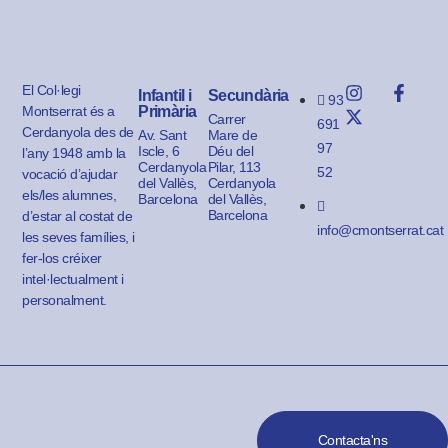
El Col·legi
Infantil i
Secundària
93
Montserrat és a
Primària
Carrer
691
Cerdanyola des de
Av. Sant
Mare de
97
Iscle, 6
Déu del
l’any 1948 amb la
Cerdanyola
Pilar, 113
52
vocació d’ajudar
del Vallès,
Cerdanyola
els/les alumnes,
Barcelona
del Vallès,
Barcelona
d’estar al costat de
info@cmontserrat.cat
les seves famílies, i
fer-los créixer
intel·lectualment i
personalment.
Contacta'ns