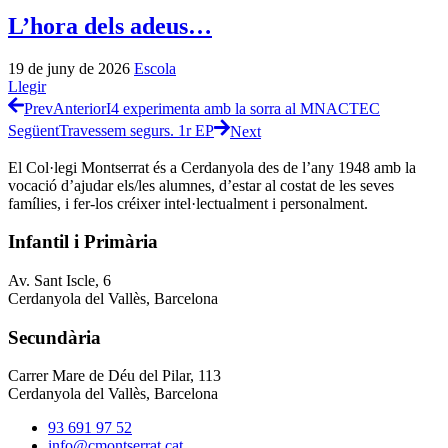
L’hora dels adeus…
19 de juny de 2026
Escola
Llegir
Prev
Anterior
I4 experimenta amb la sorra al MNACTEC
Següent
Travessem segurs. 1r EP
Next
El Col·legi Montserrat és a Cerdanyola des de l’any 1948 amb la
vocació d’ajudar els/les alumnes, d’estar al costat de les seves
famílies, i fer-los créixer intel·lectualment i personalment.
Infantil i Primària
Av. Sant Iscle, 6
Cerdanyola del Vallès, Barcelona
Secundària
Carrer Mare de Déu del Pilar, 113
Cerdanyola del Vallès, Barcelona
93 691 97 52
info@cmontserrat.cat