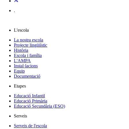
.
L'escola
La nostra escola
Projecte lingüiístic
Història
Escola i família
L'AMPA
Instal·lacions
Equip
Documentació
Etapes
Educació Infantil
Educació Primària
Educació Secundària (ESO)
Serveis
Serveis de l'escola