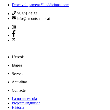
Desenvolupament 💙 addicional.com
93 691 97 52
info@cmontserrat.cat
L'escola
Etapes
Serveis
Actualitat
Contacte
La nostra escola
Projecte lingüiístic
Història