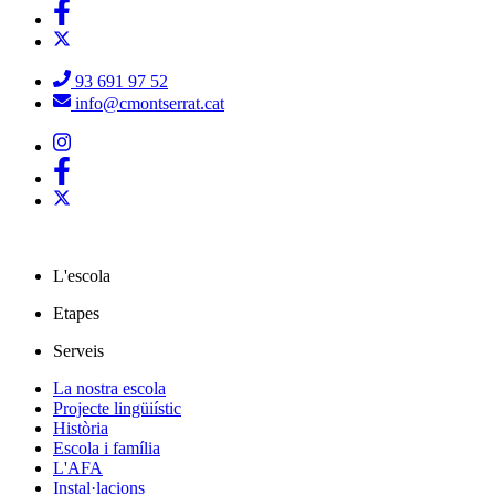
93 691 97 52
info@cmontserrat.cat
L'escola
Etapes
Serveis
La nostra escola
Projecte lingüiístic
Història
Escola i família
L'AFA
Instal·lacions