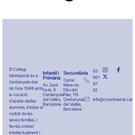
El Col·legi
93
Infantil i
Secundària
Montserrat és a
691
Primària
Carrer
Cerdanyola des
97
Av. Sant
Mare de
de l’any 1948 amb
Iscle, 6
Déu del
52
la vocació
Cerdanyola
Pilar, 113
del Vallès,
Cerdanyola
info@cmontserrat.cat
d’ajudar els/les
Barcelona
del Vallès,
alumnes, d’estar al
Barcelona
costat de les
seves famílies, i
fer-los créixer
intel·lectualment i