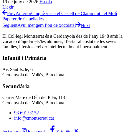
19 de juny de 2026
Escola
Llegir
Prev
Anterior
Cinquè visita el Castell de Claramunt i el Molí
Paperer de Capellades
Següent
Avui mengem l’ou de xocolata!
Next
El Col·legi Montserrat és a Cerdanyola des de l’any 1948 amb la
vocació d’ajudar els/les alumnes, d’estar al costat de les seves
famílies, i fer-los créixer intel·lectualment i personalment.
Infantil i Primària
Av. Sant Iscle, 6
Cerdanyola del Vallès, Barcelona
Secundària
Carrer Mare de Déu del Pilar, 113
Cerdanyola del Vallès, Barcelona
93 691 97 52
info@cmontserrat.cat
Instagram
Facebook-f
X-twitter