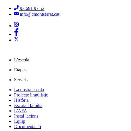
93 691 97 52
info@cmontserrat.cat
L'escola
Etapes
Serveis
La nostra escola
Projecte lingüiístic
Història
Escola i família
L'AFA
Instal·lacions
Equip
Documentació