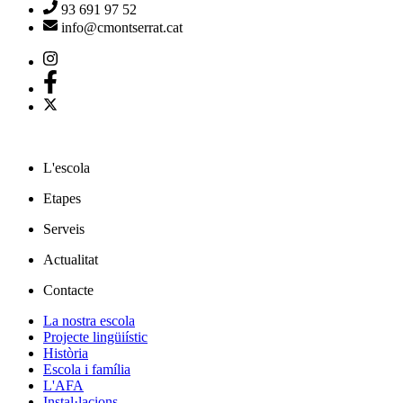
93 691 97 52
info@cmontserrat.cat
L'escola
Etapes
Serveis
Actualitat
Contacte
La nostra escola
Projecte lingüiístic
Història
Escola i família
L'AFA
Instal·lacions