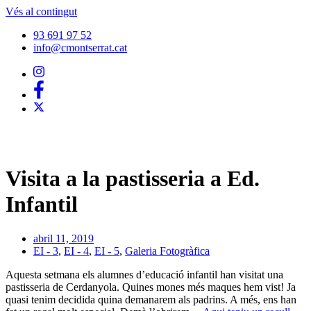
Vés al contingut
93 691 97 52
info@cmontserrat.cat
Visita a la pastisseria a Ed.
Infantil
abril 11, 2019
EI - 3
,
EI - 4
,
EI - 5
,
Galeria Fotogràfica
Aquesta setmana els alumnes d’educació infantil han visitat una
pastisseria de Cerdanyola. Quines mones més maques hem vist! Ja
quasi tenim decidida quina demanarem als padrins. A més, ens han