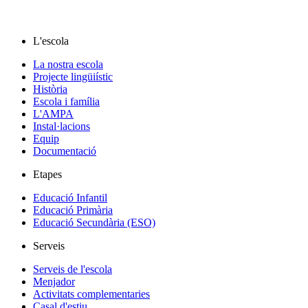
L'escola
La nostra escola
Projecte lingüiístic
Història
Escola i família
L'AMPA
Instal·lacions
Equip
Documentació
Etapes
Educació Infantil
Educació Primària
Educació Secundària (ESO)
Serveis
Serveis de l'escola
Menjador
Activitats complementaries
Casal d'estiu