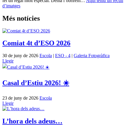
fet un regal molt especial. Demà l’obrirem…
Aqui teniu un recull
d’imatges
Més notícies
Comiat 4t d’ESO 2026
30 de juny de 2026
Escola
|
ESO - 4
|
Galeria Fotogràfica
Llegir
Casal d’Estiu 2026! ☀️
23 de juny de 2026
Escola
Llegir
L’hora dels adeus…