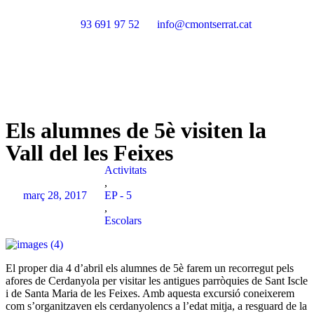
93 691 97 52
info@cmontserrat.cat
Els alumnes de 5è visiten la
Vall del les Feixes
Activitats
,
març 28, 2017
EP - 5
,
Escolars
El proper dia 4 d’abril els alumnes de 5è farem un recorregut pels
afores de Cerdanyola per visitar les antigues parròquies de Sant Iscle
i de Santa Maria de les Feixes. Amb aquesta excursió coneixerem
com s’organitzaven els cerdanyolencs a l’edat mitja, a resguard de la