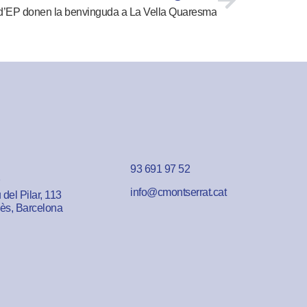
n d’EP donen la benvinguda a La Vella Quaresma
93 691 97 52
info@cmontserrat.cat
del Pilar, 113
lès, Barcelona