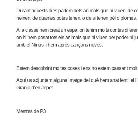
Durant aquests dies parlem dels animals que hi viuen, de
neixen, de quantes potes tenen, o de si tenen pèl o plomes, 
A la classe hem creat un espai on tenim molts contes diferent
on hi hem posat tots els animals que hi viuen per poder-hi jug
amb el Ninus, i hem après cançons noves.
Estem descobrint moltes coses i ens ho estem passant molt
Aquí us adjuntem alguna imatge del què hem anat fent i el
Granja d’en Jepet.
Mestres de P3