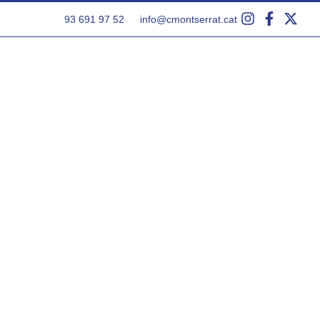
93 691 97 52
info@cmontserrat.cat