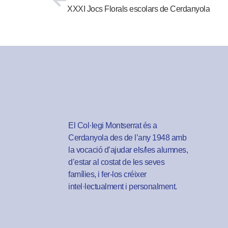
XXXI Jocs Florals escolars de Cerdanyola
El Col·legi Montserrat és a
Cerdanyola des de l’any 1948 amb
la vocació d’ajudar els/les alumnes,
d’estar al costat de les seves
famílies, i fer-los créixer
intel·lectualment i personalment.