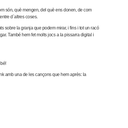
 com són, què mengen, del què ens donen, de com
entre d´altres coses.
s sobre la granja que podem mirar, i fins i tot un racó
ar. També hem fet molts jocs a la pissarra digital i
 bé!
 link amb una de les cançons que hem après:
la