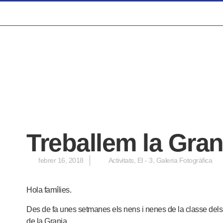
Treballem la Gran
febrer 16, 2018
Activitats
,
EI - 3
,
Galeria Fotogràfica
Hola famílies.
Des de fa unes setmanes els nens i nenes de la classe dels P
de la Granja.