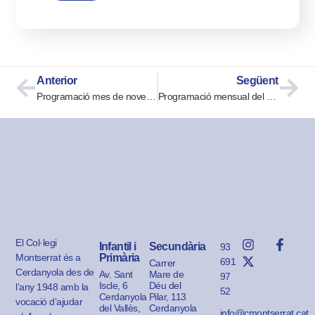
Anterior
Següent
Programació mes de novembre. P3
Programació mensual del mes de novembre de P4
El Col·legi
Infantil i
Secundària
93
Montserrat és a
Primària
691
Carrer
Cerdanyola des de
Av. Sant
Mare de
97
Iscle, 6
Déu del
l’any 1948 amb la
52
Cerdanyola
Pilar, 113
vocació d’ajudar
del Vallès,
Cerdanyola
info@cmontserrat.cat