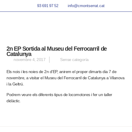
93 691 97 52
info@cmontserrat.cat
2n EP Sortida al Museu del Ferrocarril de
Catalunya
novembre 4, 2017
Sense categoría
Els nois i les noies de 2n d’EP, anirem el proper dimarts dia 7 de
novembre, a visitar el Museu del Ferrocarril de Catalunya a Vilanova
i la Geltrú.
Podrem veure els diferents tipus de locomotores i fer un taller
didàctic.