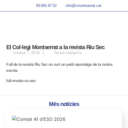
93 691 97 52
info@cmontserrat.cat
El Col·legi Montserrat a la revista Riu Sec
octubre 7, 2016
Sense categoría
Full de la revista Riu Sec on surt un petit reportatge de la nostra
escola.
full-revista-riu-sec
Més notícies