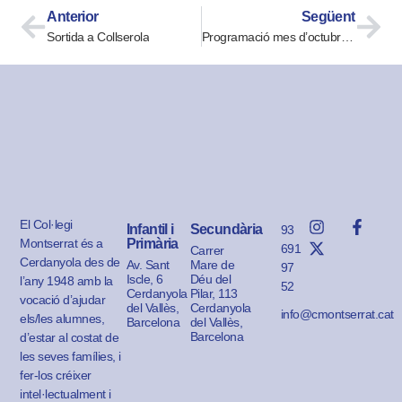
Anterior
Següent
Sortida a Collserola
Programació mes d’octubre P3
El Col·legi
Infantil i
Secundària
93
Montserrat és a
Primària
691
Carrer
Cerdanyola des de
Av. Sant
Mare de
97
Iscle, 6
Déu del
l’any 1948 amb la
52
Cerdanyola
Pilar, 113
vocació d’ajudar
del Vallès,
Cerdanyola
info@cmontserrat.cat
els/les alumnes,
Barcelona
del Vallès,
Barcelona
d’estar al costat de
les seves famílies, i
fer-los créixer
intel·lectualment i