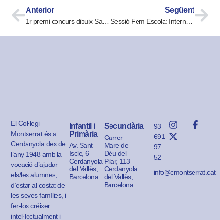
Anterior
Següent
1r premi concurs dibuix Sant Martí
Sessió Fem Escola: Internet Segura
El Col·legi
Infantil i
Secundària
93
Montserrat és a
Primària
691
Carrer
Cerdanyola des de
Av. Sant
Mare de
97
Iscle, 6
Déu del
l’any 1948 amb la
52
Cerdanyola
Pilar, 113
vocació d’ajudar
del Vallès,
Cerdanyola
info@cmontserrat.cat
els/les alumnes,
Barcelona
del Vallès,
Barcelona
d’estar al costat de
les seves famílies, i
fer-los créixer
intel·lectualment i