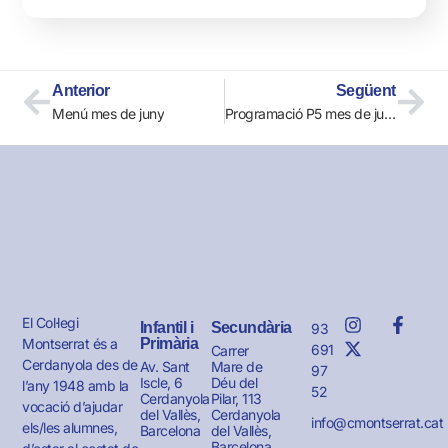
Anterior
Següent
Menú mes de juny
Programació P5 mes de juny
El Col·legi
Infantil i
Secundària
93
Montserrat és a
Primària
691
Carrer
Cerdanyola des de
Av. Sant
Mare de
97
Iscle, 6
Déu del
l’any 1948 amb la
52
Cerdanyola
Pilar, 113
vocació d’ajudar
del Vallès,
Cerdanyola
info@cmontserrat.cat
els/les alumnes,
Barcelona
del Vallès,
Barcelona