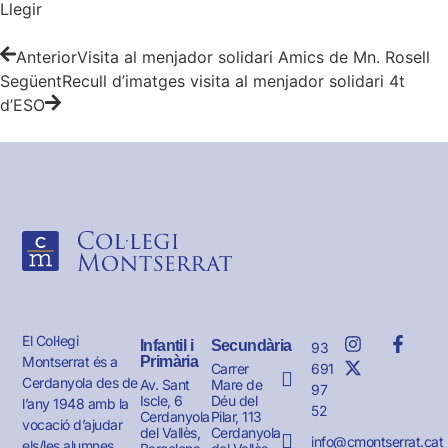
Llegir
Anterior
Visita al menjador solidari Amics de Mn. Rosell
Següent
Recull d’imatges visita al menjador solidari 4t
d’ESO
El Col·legi
Infantil i
Secundària
93
Montserrat és a
Primària
691
Carrer
Cerdanyola des de
Av. Sant
Mare de
97
Iscle, 6
Déu del
l’any 1948 amb la
52
Cerdanyola
Pilar, 113
vocació d’ajudar
del Vallès,
Cerdanyola
info@cmontserrat.cat
els/les alumnes,