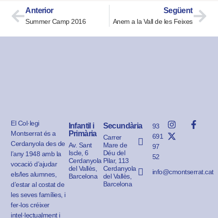
Anterior
Següent
Summer Camp 2016
Anem a la Vall de les Feixes
El Col·legi
Infantil i
Secundària
93
Montserrat és a
Primària
691
Carrer
Cerdanyola des de
Av. Sant
Mare de
97
Iscle, 6
Déu del
l’any 1948 amb la
52
Cerdanyola
Pilar, 113
vocació d’ajudar
del Vallès,
Cerdanyola
info@cmontserrat.cat
els/les alumnes,
Barcelona
del Vallès,
Barcelona
d’estar al costat de
les seves famílies, i
fer-los créixer
intel·lectualment i