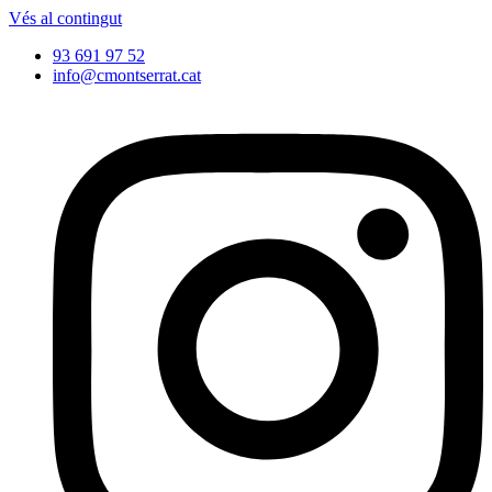
Vés al contingut
93 691 97 52
info@cmontserrat.cat