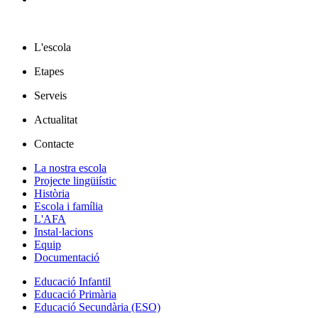
L'escola
Etapes
Serveis
Actualitat
Contacte
La nostra escola
Projecte lingüiístic
Història
Escola i família
L'AFA
Instal·lacions
Equip
Documentació
Educació Infantil
Educació Primària
Educació Secundària (ESO)