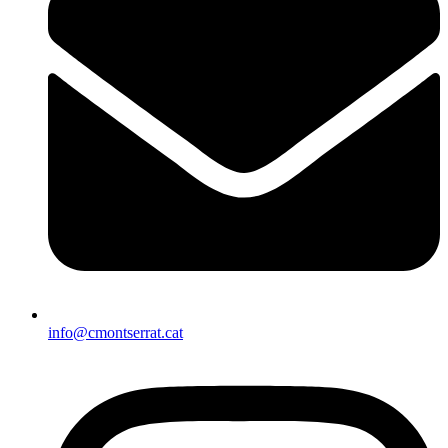
info@cmontserrat.cat