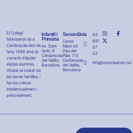
El Col·legi
Infantil i
Secundària
93
Montserrat és a
Primària
691
Carrer
Cerdanyola des de
Av. Sant
Mare de
97
Iscle, 6
Déu del
l’any 1948 amb la
52
Cerdanyola
Pilar, 113
vocació d’ajudar
del Vallès,
Cerdanyola
info@cmontserrat.cat
els/les alumnes,
Barcelona
del Vallès,
Barcelona
d’estar al costat de
les seves famílies, i
fer-los créixer
intel·lectualment i
personalment.