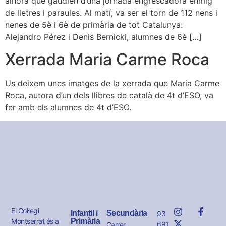
alhora que gaudien d’una jornada engrescadora enmig
de lletres i paraules. Al matí, va ser el torn de 112 nens i
nenes de 5è i 6è de primària de tot Catalunya:
Alejandro Pérez i Denis Bernicki, alumnes de 6è […]
Xerrada Maria Carme Roca
Us deixem unes imatges de la xerrada que Maria Carme
Roca, autora d’un dels llibres de català de 4t d’ESO, va
fer amb els alumnes de 4t d’ESO.
El Col·legi
Infantil i
Secundària
93
Montserrat és a
Primària
691
Carrer