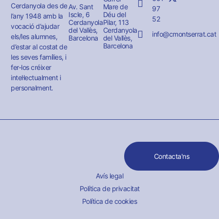
Cerdanyola des de
Av. Sant
Mare de
97
Iscle, 6
Déu del
l’any 1948 amb la
52
Cerdanyola
Pilar, 113
vocació d’ajudar
del Vallès,
Cerdanyola
info@cmontserrat.cat
els/les alumnes,
Barcelona
del Vallès,
Barcelona
d’estar al costat de
les seves famílies, i
fer-los créixer
intel·lectualment i
personalment.
Contacta'ns
Avís legal
Política de privacitat
Política de cookies