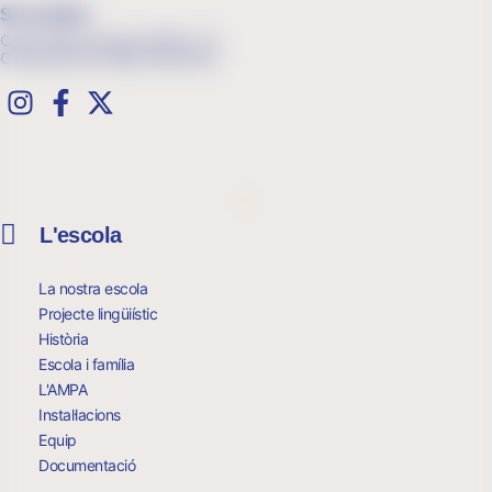
Secundària
Carrer Mare de Déu del Pilar, 113
Cerdanyola del Vallès, Barcelona
.
L'escola
La nostra escola
Projecte lingüiístic
Història
Escola i família
L'AMPA
Instal·lacions
Equip
Documentació