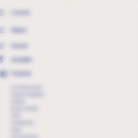
L'escola
Etapes
Serveis
Actualitat
Contacte
La nostra escola
Projecte lingüiístic
Història
Escola i família
L'AFA
Instal·lacions
Equip
Documentació