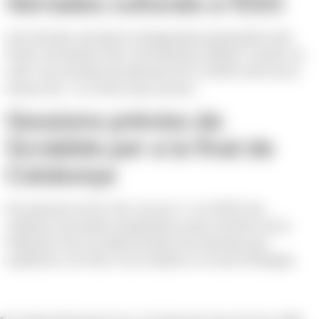
Xerrades culturals a l’ESO
Ana Alcolea, escriptora saragossana guanyadora del
Premi Cervantes Chico de literatura infantil i juvenil, ha
ofert una xerrada als alumnes de 2n d’ESO arran de la
lectura de » La noche más oscura».
Sessions prèvies de
Scrabble per a la final de
Catalunya
Els alumnes de 5è i 6è i els de 1r i 2n d’ESO han
realitzat una sessió preparatòria amb monitors de la
federació d’on se seleccionaran els alumnes que
assistiran a la Final. Us en deixem un recull d’imatges.