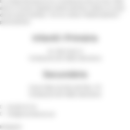
El Col·legi Montserrat és a Cerdanyola des de l’any 1948
amb la vocació d’ajudar els/les alumnes, d’estar al costat
de les seves famílies, i fer-los créixer intel·lectualment i
personalment.
Infantil i Primària
Av. Sant Iscle, 6
Cerdanyola del Vallès, Barcelona
Secundària
Carrer Mare de Déu del Pilar, 113
Cerdanyola del Vallès, Barcelona
93 691 97 52
info@cmontserrat.cat
Instagram