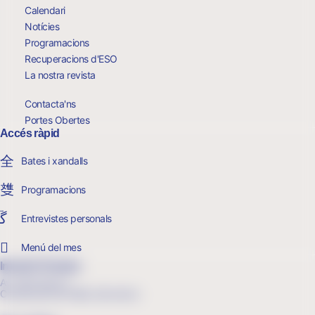
Calendari
Notícies
Programacions
Recuperacions d'ESO
La nostra revista
Contacta'ns
Portes Obertes
Accés ràpid
Bates i xandalls
Programacions
Entrevistes personals
Menú del mes
Infantil i Primària
Av. Sant Iscle, 6
Cerdanyola del Vallès, Barcelona