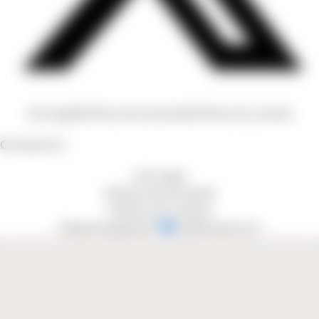
Avís legal
Política de privacitat
Política de cookies
Contacta'ns
Avís legal
Política de privacitat
Política de cookies
Desenvolupament 💙 addicional.com
93 691 97 52
info@cmontserrat.cat