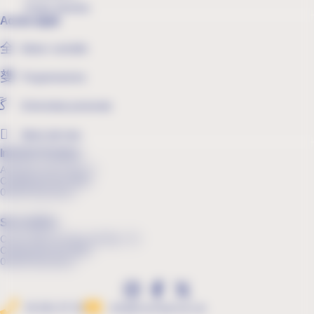
Portes Obertes
Accés ràpid
Bates i xandalls
Programacions
Entrevistes personals
Menú del mes
Infantil i Primària
Avinguda Sant Iscle, 6
Cerdanyola del Vallès
08290 Barcelona
Secundària
Carrer Mare de Déu del Pilar, 113
Cerdanyola del Vallès
08290 Barcelona
93 691 97 52
info@cmontserrat.cat