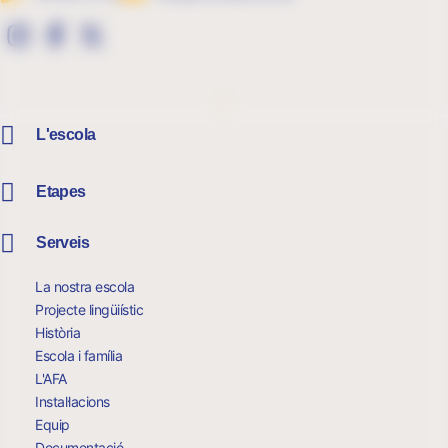
L'escola
Etapes
Serveis
La nostra escola
Projecte lingüiístic
Història
Escola i família
L'AFA
Instal·lacions
Equip
Documentació