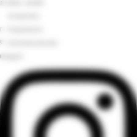
Bates i xandalls
Extraescolars
Programacions
Entrevistes personals
Instagram