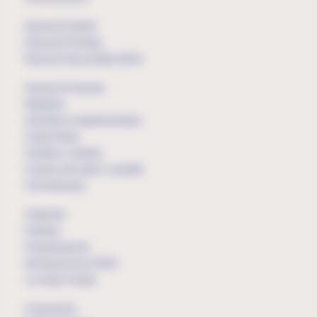
Educació Infantil
Educació Primària
Educació Secundària (ESO)
Serveis de l'escola
Menjador
Activitats complementaries
Casal d'estiu
Sortides i colònies
Compra de bates i xandalls
Chromebooks
Calendari
Notícies
Programacions
Recuperacions d'ESO
La nostra revista
Contacta'ns