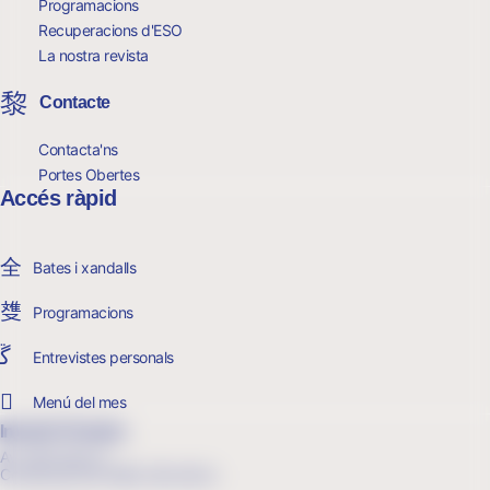
Programacions
Recuperacions d'ESO
La nostra revista
Contacte
Contacta'ns
Portes Obertes
Accés ràpid
Bates i xandalls
Programacions
Entrevistes personals
Menú del mes
Infantil i Primària
Av. Sant Iscle, 6
Cerdanyola del Vallès, Barcelona