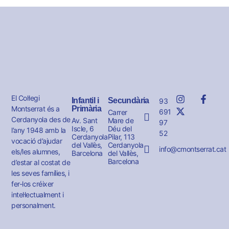
El Col·legi
Infantil i
Secundària
93
Montserrat és a
Primària
691
Carrer
Cerdanyola des de
Av. Sant
Mare de
97
Iscle, 6
Déu del
l’any 1948 amb la
52
Cerdanyola
Pilar, 113
vocació d’ajudar
del Vallès,
Cerdanyola
info@cmontserrat.cat
els/les alumnes,
Barcelona
del Vallès,
Barcelona
d’estar al costat de
les seves famílies, i
fer-los créixer
intel·lectualment i
personalment.