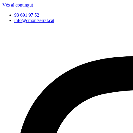
Vés al contingut
93 691 97 52
info@cmontserrat.cat