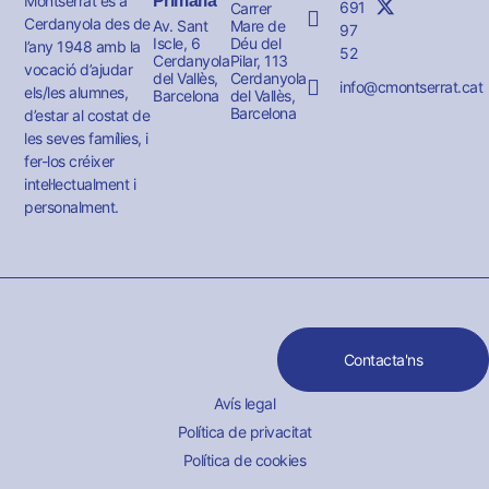
Montserrat és a
Primària
691
Carrer
Cerdanyola des de
Av. Sant
Mare de
97
Iscle, 6
Déu del
l’any 1948 amb la
52
Cerdanyola
Pilar, 113
vocació d’ajudar
del Vallès,
Cerdanyola
info@cmontserrat.cat
els/les alumnes,
Barcelona
del Vallès,
Barcelona
d’estar al costat de
les seves famílies, i
fer-los créixer
intel·lectualment i
personalment.
Contacta'ns
Avís legal
Política de privacitat
Política de cookies