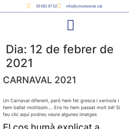
93 691 97 52
info@cmontserrat.cat
Dia:
12 de febrer de
2021
CARNAVAL 2021
Un Carnaval diferent, però hem fet gresca i xerinola i
hem ballat moltíssim…. Ens ho hem passat molt bé! Si
feu clic aquí podreu veure algunes imatges
El cos humà explicat a