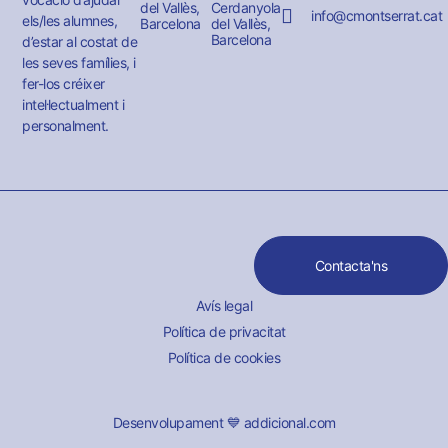
del Vallès,
Cerdanyola
info@cmontserrat.cat
els/les alumnes,
Barcelona
del Vallès,
Barcelona
d’estar al costat de
les seves famílies, i
fer-los créixer
intel·lectualment i
personalment.
Contacta'ns
Avís legal
Política de privacitat
Política de cookies
Desenvolupament 💙 addicional.com