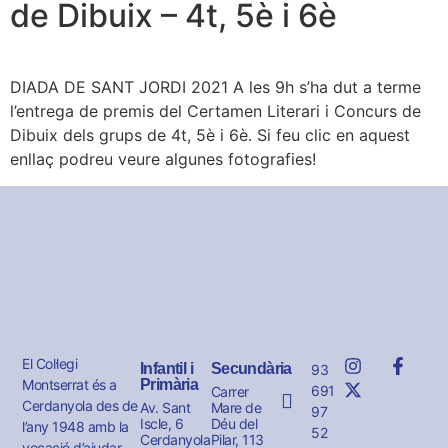
de Dibuix – 4t, 5è i 6è
DIADA DE SANT JORDI 2021 A les 9h s’ha dut a terme
l’entrega de premis del Certamen Literari i Concurs de
Dibuix dels grups de 4t, 5è i 6è. Si feu clic en aquest
enllaç podreu veure algunes fotografies!
El Col·legi
Infantil i
Secundària
93
Montserrat és a
Primària
691
Carrer
Cerdanyola des de
Av. Sant
Mare de
97
Iscle, 6
Déu del
l’any 1948 amb la
52
Cerdanyola
Pilar, 113
vocació d’ajudar