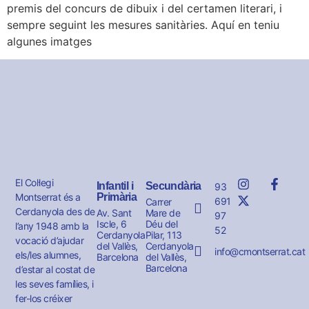
premis del concurs de dibuix i del certamen literari, i
sempre seguint les mesures sanitàries. Aquí en teniu
algunes imatges
El Col·legi
Infantil i
Secundària
93
Montserrat és a
Primària
691
Carrer
Cerdanyola des de
Av. Sant
Mare de
97
Iscle, 6
Déu del
l’any 1948 amb la
52
Cerdanyola
Pilar, 113
vocació d’ajudar
del Vallès,
Cerdanyola
info@cmontserrat.cat
els/les alumnes,
Barcelona
del Vallès,
Barcelona
d’estar al costat de
les seves famílies, i
fer-los créixer