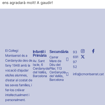
ens agradarà molt! A gaudir!
El Col·legi
Infantil i
Secundària
93
Montserrat és a
Primària
691
Carrer
Cerdanyola des de
Av. Sant
Mare de
97
Iscle, 6
Déu del
l’any 1948 amb la
52
Cerdanyola
Pilar, 113
vocació d’ajudar
del Vallès,
Cerdanyola
info@cmontserrat.cat
els/les alumnes,
Barcelona
del Vallès,
Barcelona
d’estar al costat de
les seves famílies, i
fer-los créixer
intel·lectualment i
personalment.