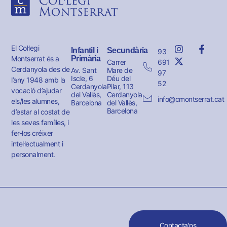
El Col·legi
Infantil i
Secundària
93
Montserrat és a
Primària
691
Carrer
Cerdanyola des de
Av. Sant
Mare de
97
Iscle, 6
Déu del
l’any 1948 amb la
52
Cerdanyola
Pilar, 113
vocació d’ajudar
del Vallès,
Cerdanyola
info@cmontserrat.cat
els/les alumnes,
Barcelona
del Vallès,
Barcelona
d’estar al costat de
les seves famílies, i
fer-los créixer
intel·lectualment i
personalment.
Contacta'ns