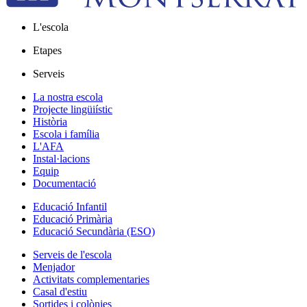
L'escola
Etapes
Serveis
La nostra escola
Projecte lingüiístic
Història
Escola i família
L'AFA
Instal·lacions
Equip
Documentació
Educació Infantil
Educació Primària
Educació Secundària (ESO)
Serveis de l'escola
Menjador
Activitats complementaries
Casal d'estiu
Sortides i colònies