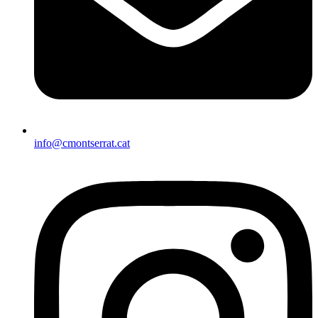
info@cmontserrat.cat