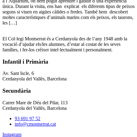
a l’Aquàrium, on hem pogut aprendre i gaudir d’una experiència
única. Durant la visita, ens han explicat els diferents tipus de peixos
segons si viuen en aigües càlides o fredes. També hem descobert
moltes característiques d’animals marins com els peixos, els taurons,
les […]
El Col·legi Montserrat és a Cerdanyola des de l’any 1948 amb la
vocació d’ajudar els/les alumnes, d’estar al costat de les seves
famílies, i fer-los créixer intel·lectualment i personalment.
Infantil i Primària
Av. Sant Iscle, 6
Cerdanyola del Vallès, Barcelona
Secundària
Carrer Mare de Déu del Pilar, 113
Cerdanyola del Vallès, Barcelona
93 691 97 52
info@cmontserrat.cat
Instagram