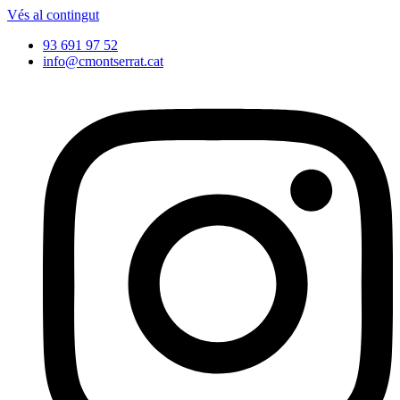
Vés al contingut
93 691 97 52
info@cmontserrat.cat