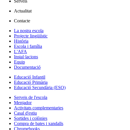
Serveis
Actualitat
Contacte
La nostra escola
Projecte lingüiístic
Història
Escola i família
L'AFA
Instal·lacions
Equip
Documentació
Educació Infantil
Educació Primària
Educació Secundària (ESO)
Serveis de l'escola
Menjador
Activitats complementaries
Casal d'estiu
Sortides i colònies
Compra de bates i xandalls
Chromebooks