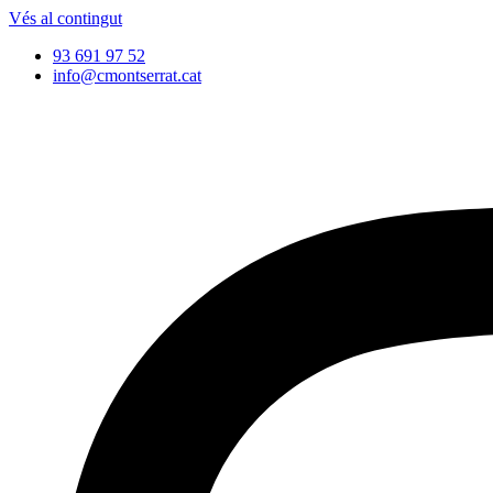
Vés al contingut
93 691 97 52
info@cmontserrat.cat