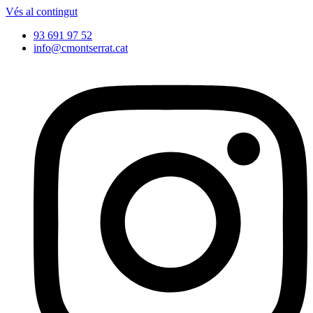
Vés al contingut
93 691 97 52
info@cmontserrat.cat