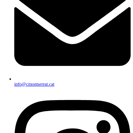
info@cmontserrat.cat