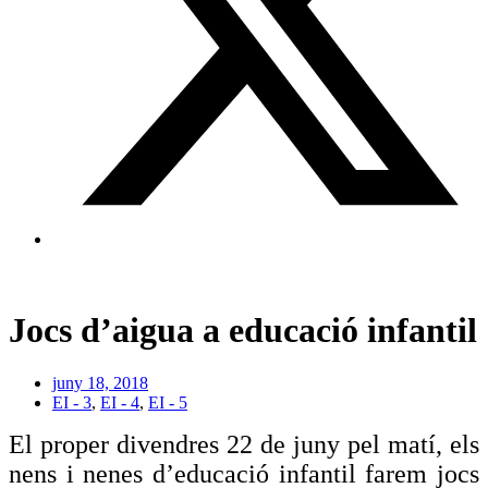
Jocs d’aigua a educació infantil
juny 18, 2018
EI - 3
,
EI - 4
,
EI - 5
El proper di
vendres
2
2
de juny pe
l matí
, els
nens i nenes d’educació infantil farem jocs