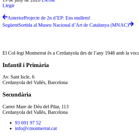
Llegir
Anterior
Projecte de 2n d’EP: Ens mullem!
Següent
Sortida al Museu Nacional d’Art de Catalunya (MNAC)
El Col·legi Montserrat és a Cerdanyola des de l’any 1948 amb la vocació
Infantil i Primària
Av. Sant Iscle, 6
Cerdanyola del Vallès, Barcelona
Secundària
Carrer Mare de Déu del Pilar, 113
Cerdanyola del Vallès, Barcelona
93 691 97 52
info@cmontserrat.cat