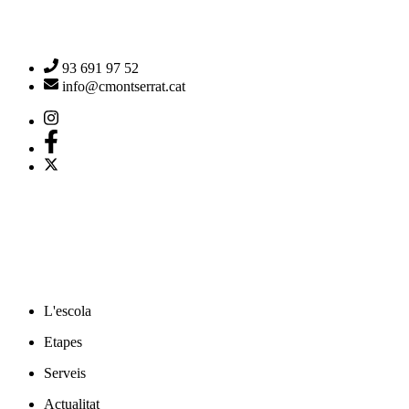
93 691 97 52
info@cmontserrat.cat
L'escola
Etapes
Serveis
Actualitat