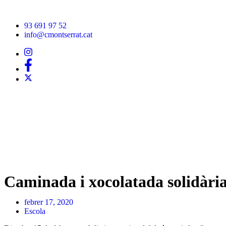
93 691 97 52
info@cmontserrat.cat
Caminada i xocolatada solidàri
febrer 17, 2020
Escola