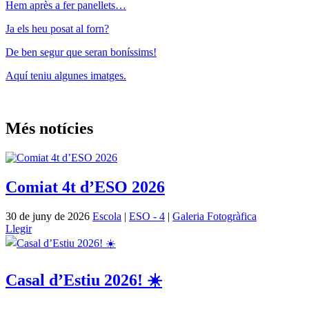
Hem après a fer panellets…
Ja els heu posat al forn?
De ben segur que seran boníssims!
Aquí teniu algunes imatges.
Més notícies
Comiat 4t d’ESO 2026
30 de juny de 2026
Escola
|
ESO - 4
|
Galeria Fotogràfica
Llegir
Casal d’Estiu 2026! ☀️