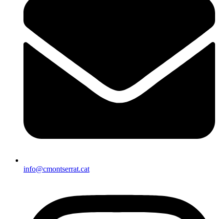
info@cmontserrat.cat