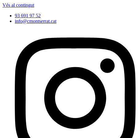
Vés al contingut
93 691 97 52
info@cmontserrat.cat