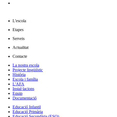
L'escola
Etapes
Serveis
Actualitat
Contacte
La nostra escola
Projecte lingüiístic
Història
Escola i família
L'AFA
Instal·lacions
Equip
Documentació
Educació Infantil
Educació Primària
Educació Secundària (ESO)