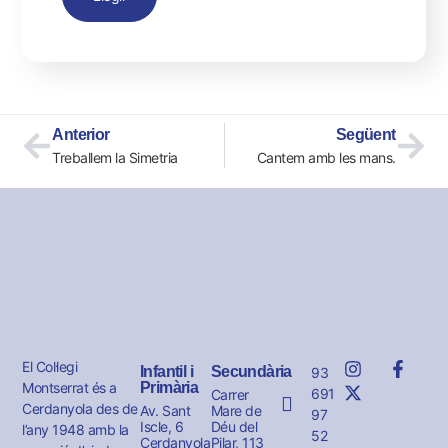
Anterior
Següent
Treballem la Simetria
Cantem amb les mans.
El Col·legi
Infantil i
Secundària
93
Montserrat és a
Primària
691
Carrer
Cerdanyola des de
Av. Sant
Mare de
97
Iscle, 6
Déu del
l’any 1948 amb la
52
Cerdanyola
Pilar, 113