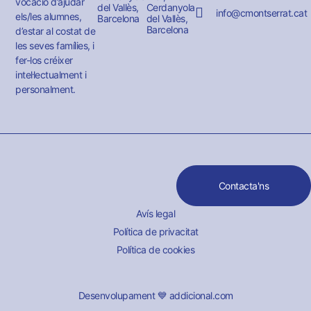
vocació d’ajudar
del Vallès,
Cerdanyola
info@cmontserrat.cat
els/les alumnes,
Barcelona
del Vallès,
Barcelona
d’estar al costat de
les seves famílies, i
fer-los créixer
intel·lectualment i
personalment.
Contacta'ns
Avís legal
Política de privacitat
Política de cookies
Desenvolupament 💙 addicional.com