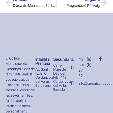
Diada de Montserrat Ed. Infantil
Programació P4 Maig
El Col·legi
Infantil i
Secundària
93
Montserrat és a
Primària
691
Carrer
Cerdanyola des de
Av. Sant
Mare de
97
Iscle, 6
Déu del
l’any 1948 amb la
52
Cerdanyola
Pilar, 113
vocació d’ajudar
del Vallès,
Cerdanyola
info@cmontserrat.cat
els/les alumnes,
Barcelona
del Vallès,
Barcelona
d’estar al costat de
les seves famílies, i
fer-los créixer
intel·lectualment i
personalment.