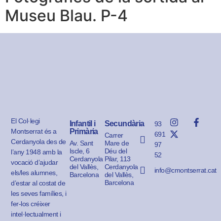
Museu Blau. P-4
El Col·legi
Infantil i
Secundària
93
Montserrat és a
Primària
691
Carrer
Cerdanyola des de
Av. Sant
Mare de
97
Iscle, 6
Déu del
l’any 1948 amb la
52
Cerdanyola
Pilar, 113
vocació d’ajudar
del Vallès,
Cerdanyola
info@cmontserrat.cat
els/les alumnes,
Barcelona
del Vallès,
Barcelona
d’estar al costat de
les seves famílies, i
fer-los créixer
intel·lectualment i