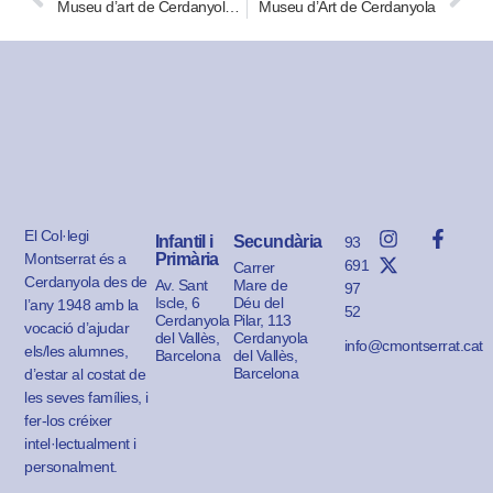
Museu d’art de Cerdanyola- Can Domènech-2n- Cicle Inicial-
Museu d’Art de Cerdanyola
El Col·legi
Infantil i
Secundària
93
Montserrat és a
Primària
691
Carrer
Cerdanyola des de
Av. Sant
Mare de
97
Iscle, 6
Déu del
l’any 1948 amb la
52
Cerdanyola
Pilar, 113
vocació d’ajudar
del Vallès,
Cerdanyola
info@cmontserrat.cat
els/les alumnes,
Barcelona
del Vallès,
Barcelona
d’estar al costat de
les seves famílies, i
fer-los créixer
intel·lectualment i
personalment.