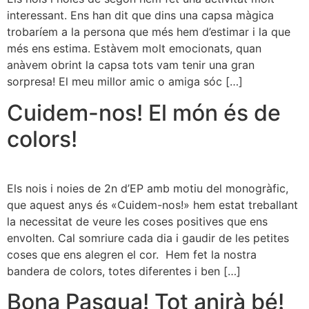
interessant. Ens han dit que dins una capsa màgica
trobaríem a la persona que més hem d’estimar i la que
més ens estima. Estàvem molt emocionats, quan
anàvem obrint la capsa tots vam tenir una gran
sorpresa! El meu millor amic o amiga sóc […]
Cuidem-nos! El món és de
colors!
Els nois i noies de 2n d’EP amb motiu del monogràfic,
que aquest anys és «Cuidem-nos!» hem estat treballant
la necessitat de veure les coses positives que ens
envolten. Cal somriure cada dia i gaudir de les petites
coses que ens alegren el cor. Hem fet la nostra
bandera de colors, totes diferentes i ben […]
Bona Pasqua! Tot anirà bé!