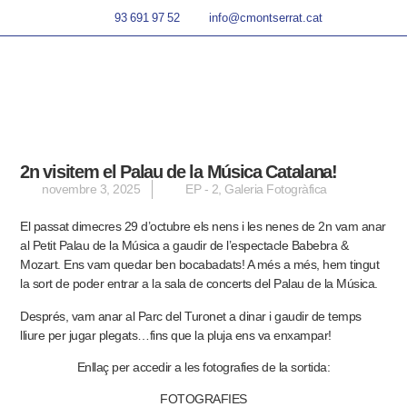
93 691 97 52
info@cmontserrat.cat
2n visitem el Palau de la Música Catalana!
novembre 3, 2025
EP - 2
,
Galeria Fotogràfica
El passat dimecres 29 d’octubre els nens i les nenes de 2n vam anar
al Petit Palau de la Música a gaudir de l’espectacle Babebra &
Mozart. Ens vam quedar ben bocabadats! A més a més, hem tingut
la sort de poder entrar a la sala de concerts del Palau de la Música.
Després, vam anar al Parc del Turonet a dinar i gaudir de temps
lliure per jugar plegats…fins que la pluja ens va enxampar!
Enllaç per accedir a les fotografies de la sortida:
FOTOGRAFIES