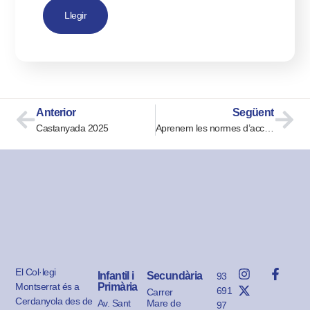
Llegir
Anterior
Següent
Castanyada 2025
Aprenem les normes d’accentuació!
El Col·legi
Infantil i
Secundària
93
Montserrat és a
Primària
691
Carrer
Cerdanyola des de
Av. Sant
Mare de
97