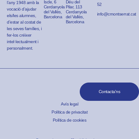
Iscle, 6
Déu del
l’any 1948 amb la
52
Cerdanyola
Pilar, 113
vocació d’ajudar
del Vallès,
Cerdanyola
info@cmontserrat.cat
els/les alumnes,
Barcelona
del Vallès,
Barcelona
d’estar al costat de
les seves famílies, i
fer-los créixer
intel·lectualment i
personalment.
Contacta'ns
Avís legal
Política de privacitat
Política de cookies