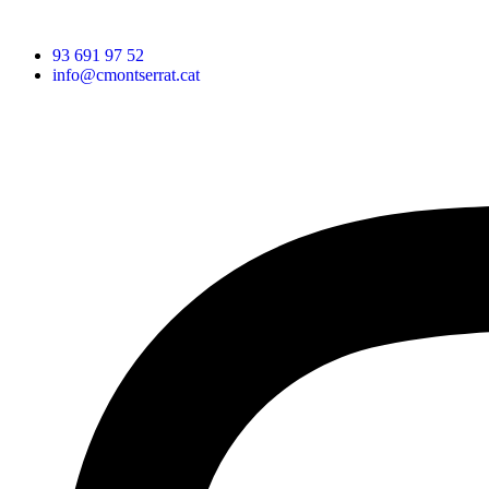
93 691 97 52
info@cmontserrat.cat