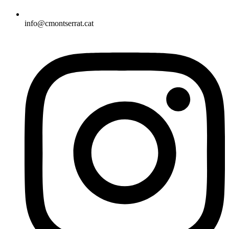
info@cmontserrat.cat