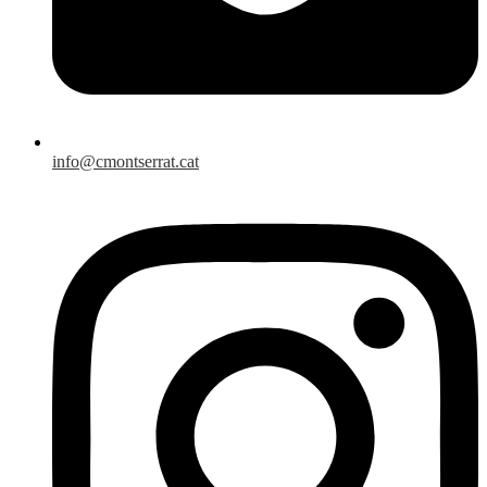
info@cmontserrat.cat