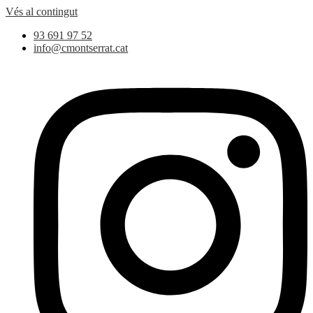
Vés al contingut
93 691 97 52
info@cmontserrat.cat