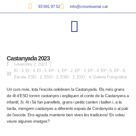
93 691 97 52
info@cmontserrat.cat
Castanyada 2023
novembre 2, 2023
EI - 3
,
EI - 4
,
EI - 5
,
EP - 1
,
EP - 2
,
EP - 3
,
EP - 4
,
EP - 5
,
EP - 6
,
Escola
,
ESO - 1
,
ESO - 2
,
ESO - 3
,
ESO - 4
,
Galeria Fotogràfica
Un curs més, tota l’escola celebrem la Castanyada. Els més grans
de 4t d’ESO torren castanyes i expliquen el conte de la Castanyera a
infantil; 3r, 4t i 5è fan panellets, grans i petits canten i ballen i, a la
tarda, mengem castanyes a diferents espais de Cerdanyola o al pati
de l’escola. Ens agrada mantenir ben vives les tradicions!
En voleu
veure algunes imatges?