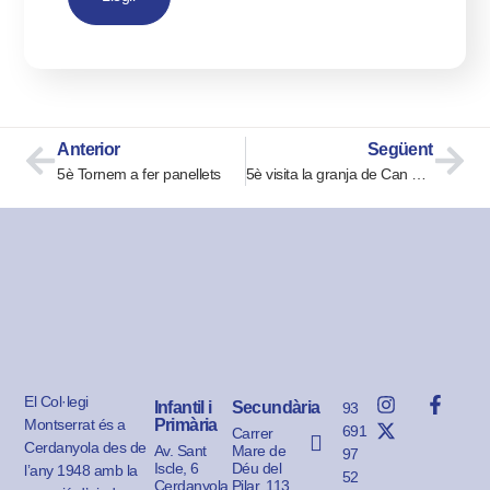
Anterior
Següent
5è Tornem a fer panellets
5è visita la granja de Can Rivas
El Col·legi
Infantil i
Secundària
93
Montserrat és a
Primària
691
Carrer
Cerdanyola des de
Av. Sant
Mare de
97
Iscle, 6
Déu del
l’any 1948 amb la
52
Cerdanyola
Pilar, 113