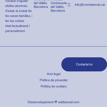
vocació d’ajudar
del Vallès,
Cerdanyola
info@cmontserrat.cat
els/les alumnes,
Barcelona
del Vallès,
Barcelona
d’estar al costat de
les seves famílies, i
fer-los créixer
intel·lectualment i
personalment.
Contacta'ns
Avís legal
Política de privacitat
Política de cookies
Desenvolupament 💙 addicional.com