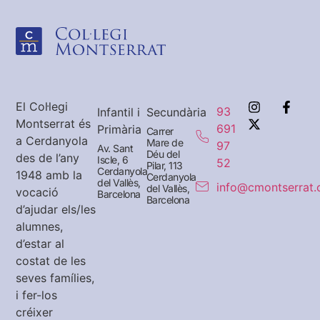
El Col·legi
93
Infantil i
Secundària
Montserrat és
691
Primària
Carrer
a Cerdanyola
Mare de
97
Av. Sant
Déu del
des de l’any
Iscle, 6
52
Pilar, 113
Cerdanyola
1948 amb la
Cerdanyola
del Vallès,
info@cmontserrat.
del Vallès,
vocació
Barcelona
Barcelona
d’ajudar els/les
alumnes,
d’estar al
costat de les
seves famílies,
i fer-los
créixer