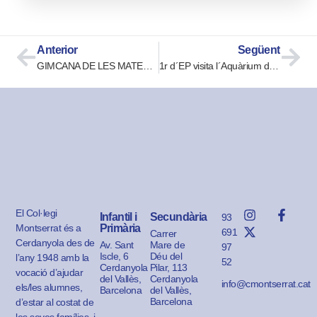
Anterior
Següent
GIMCANA DE LES MATEMÀTIQUES 2022
1r d´EP visita l´Aquàrium de Barcelona
El Col·legi
Infantil i
Secundària
93
Montserrat és a
Primària
691
Carrer
Cerdanyola des de
Av. Sant
Mare de
97
Iscle, 6
Déu del
l’any 1948 amb la
52
Cerdanyola
Pilar, 113
vocació d’ajudar
del Vallès,
Cerdanyola
info@cmontserrat.cat
els/les alumnes,
Barcelona
del Vallès,
Barcelona
d’estar al costat de