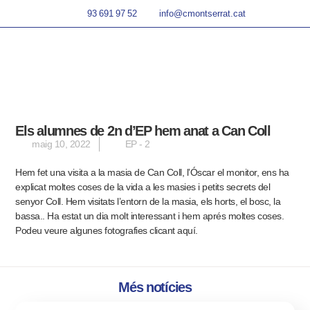
93 691 97 52
info@cmontserrat.cat
Els alumnes de 2n d’EP hem anat a Can Coll
maig 10, 2022
EP - 2
Hem fet una visita a la masia de Can Coll, l’Óscar el monitor, ens ha
explicat moltes coses de la vida a les masies i petits secrets del
senyor Coll. Hem visitats l’entorn de la masia, els horts, el bosc, la
bassa.. Ha estat un dia molt interessant i hem aprés moltes coses.
Podeu veure algunes fotografies clicant aquí.
Més notícies