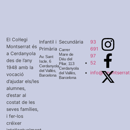
El Col·legi
93
Infantil i
Secundària
Montserrat és
691
Primària
Carrer
a Cerdanyola
Mare de
97
Av. Sant
Déu del
des de l’any
Iscle, 6
52
Pilar, 113
Cerdanyola
1948 amb la
Cerdanyola
del Vallès,
info@cmontserrat
del Vallès,
vocació
Barcelona
Barcelona
d’ajudar els/les
alumnes,
d’estar al
costat de les
seves famílies,
i fer-los
créixer