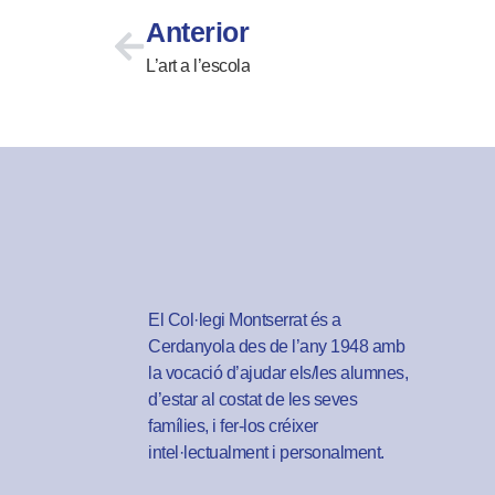
Anterior
L’art a l’escola
El Col·legi Montserrat és a
Cerdanyola des de l’any 1948 amb
la vocació d’ajudar els/les alumnes,
d’estar al costat de les seves
famílies, i fer-los créixer
intel·lectualment i personalment.