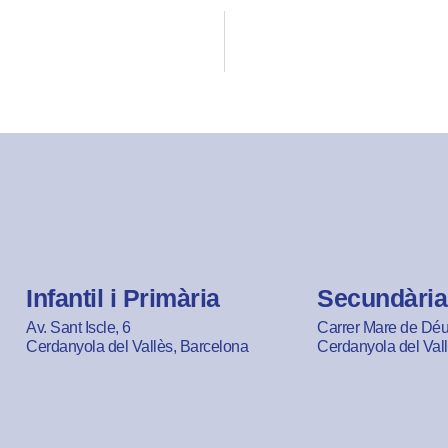
Infantil i Primària
Secundària
Av. Sant Iscle, 6
Carrer Mare de Déu 
Cerdanyola del Vallès, Barcelona
Cerdanyola del Val