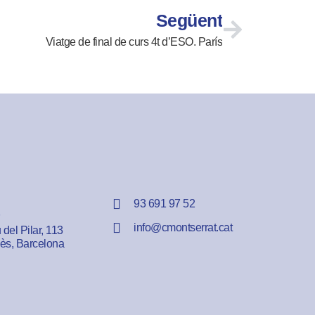
Següent
Viatge de final de curs 4t d’ESO. París
93 691 97 52
info@cmontserrat.cat
del Pilar, 113
lès, Barcelona