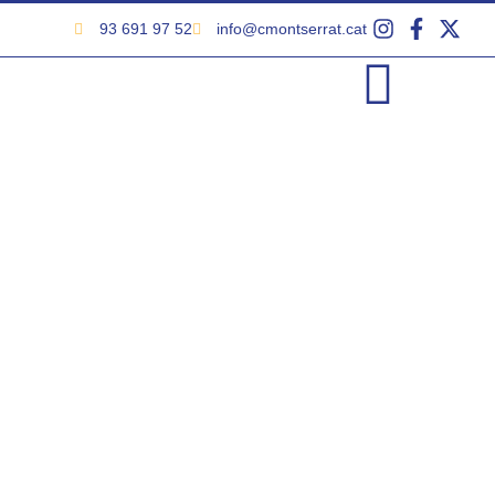
93 691 97 52
info@cmontserrat.cat