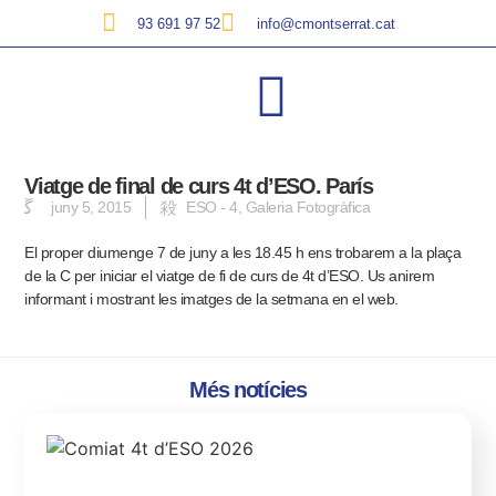
93 691 97 52
info@cmontserrat.cat
Viatge de final de curs 4t d’ESO. París
juny 5, 2015
ESO - 4
,
Galeria Fotogràfica
El proper diumenge 7 de juny a les 18.45 h ens trobarem a la plaça
de la C per iniciar el viatge de fi de curs de 4t d’ESO. Us anirem
informant i mostrant les imatges de la setmana en el web.
Més notícies