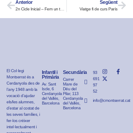
Anterior
Següent
2n Cicle Inicial – Fem un taller musical a l’AULOS
Viatge fi de curs París
El Col·legi
Infantil i
Secundària
93
Montserrat és a
Primària
691
Carrer
Cerdanyola des de
Av. Sant
Mare de
97
Iscle, 6
Déu del
l’any 1948 amb la
52
Cerdanyola
Pilar, 113
vocació d’ajudar
del Vallès,
Cerdanyola
info@cmontserrat.cat
els/les alumnes,
Barcelona
del Vallès,
Barcelona
d’estar al costat de
les seves famílies, i
fer-los créixer
intel·lectualment i