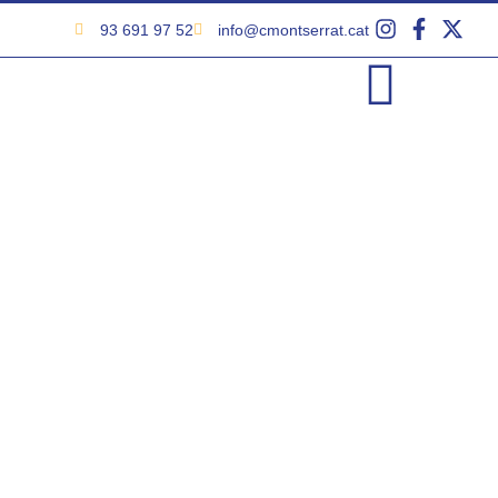
93 691 97 52
info@cmontserrat.cat