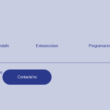
ndalls
Extraescolars
Programacio
es
Contacta'ns