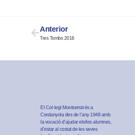
Anterior
Tres Tombs 2016
El Col·legi Montserrat és a
Cerdanyola des de l’any 1948 amb
la vocació d’ajudar els/les alumnes,
d’estar al costat de les seves