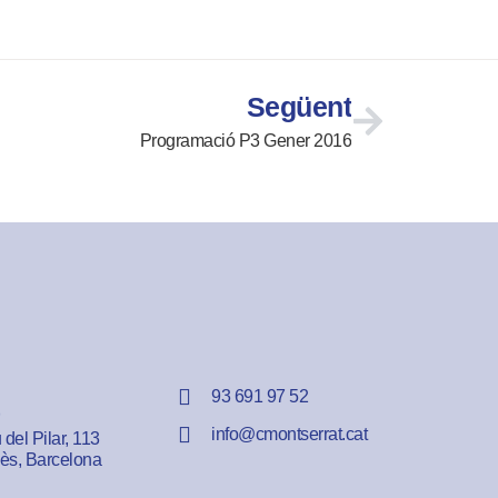
Següent
Programació P3 Gener 2016
93 691 97 52
info@cmontserrat.cat
del Pilar, 113
lès, Barcelona