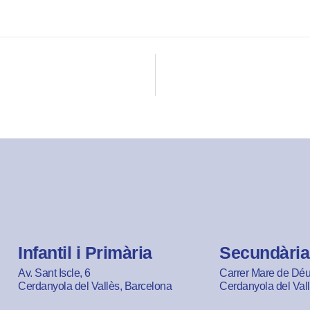
Infantil i Primària
Secundària
Av. Sant Iscle, 6
Carrer Mare de Déu 
Cerdanyola del Vallès, Barcelona
Cerdanyola del Val