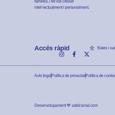
famílies, i fer-los créixer
intel·lectualment i personalment.
Accés ràpid
Bates i xa
Avís legal
Política de privacitat
Política de cooki
Desenvolupament 💙 addicional.com