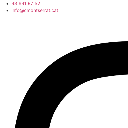
Vés
93 691 97 52
al
info@cmontserrat.cat
contingut