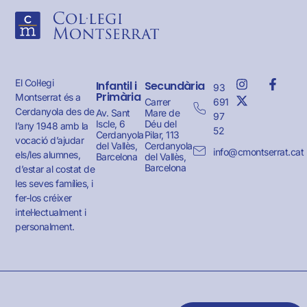
El Col·legi
Infantil i
Secundària
93
Primària
Montserrat és a
691
Carrer
Cerdanyola des de
Av. Sant
Mare de
97
Iscle, 6
Déu del
l’any 1948 amb la
52
Cerdanyola
Pilar, 113
vocació d’ajudar
del Vallès,
Cerdanyola
info@cmontserrat.cat
els/les alumnes,
Barcelona
del Vallès,
Barcelona
d’estar al costat de
les seves famílies, i
fer-los créixer
intel·lectualment i
personalment.