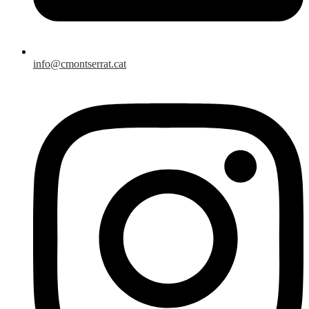
info@cmontserrat.cat