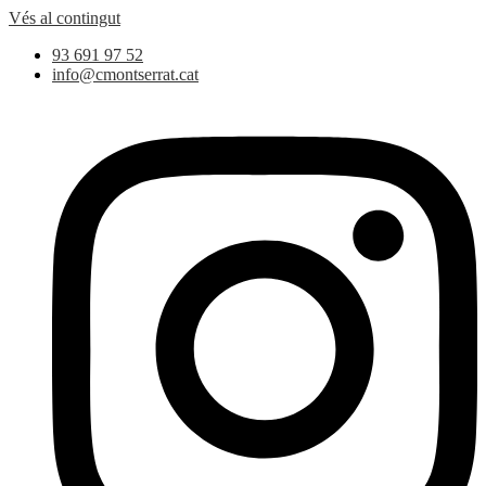
Vés al contingut
93 691 97 52
info@cmontserrat.cat