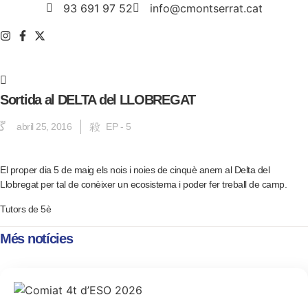
Vés
93 691 97 52
info@cmontserrat.cat
al
contingut
Sortida al DELTA del LLOBREGAT
abril 25, 2016
EP - 5
El proper dia 5 de maig els nois i noies de cinquè anem al Delta del
Llobregat per tal de conèixer un ecosistema i poder fer treball de camp.
Tutors de 5è
Més notícies