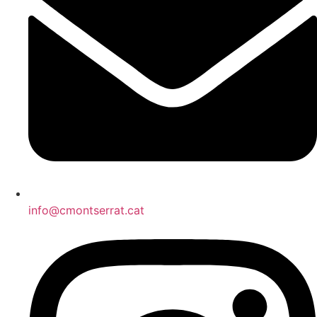
info@cmontserrat.cat