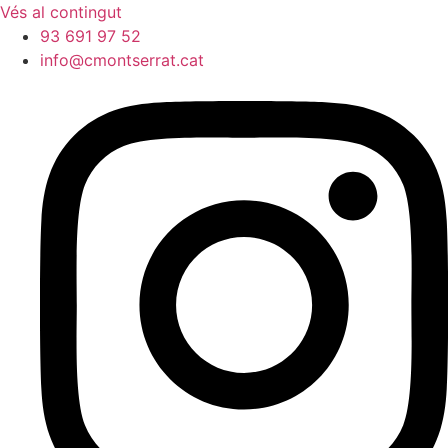
Vés al contingut
93 691 97 52
info@cmontserrat.cat