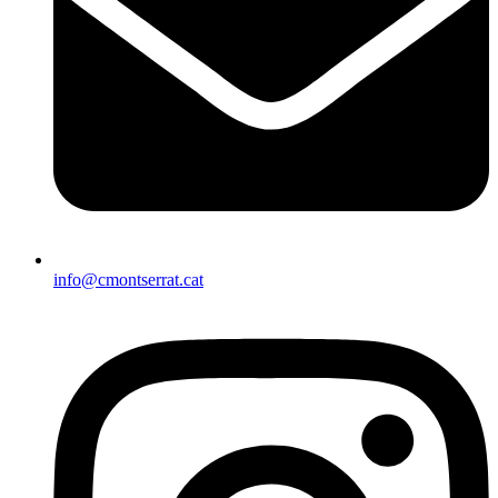
info@cmontserrat.cat