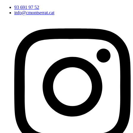
Vés
93 691 97 52
al
info@cmontserrat.cat
contingut